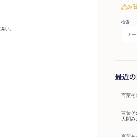
読み
検索
違い、
最近の
言葉そ
言葉そ
人間み
言葉そ