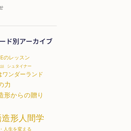
せ
ード別アーカイブ
TEのレッスン
シュタイナー
素話
はワンダーランド
の力
造形からの贈り
語造形人間学
・人生を変える