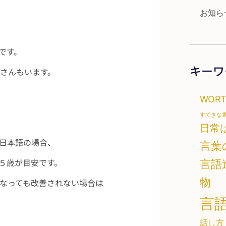
お知ら
です。
キーワ
さんもいます。
WOR
すてきな
日常
日本語の場合、
言葉
５歳が目安です。
言語
物
なっても改善されない場合は
言
話し方