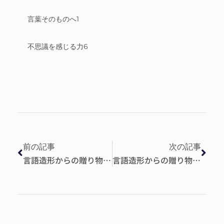
言葉そのものへ1
不思議を感じる力6
前の記事
次の記事
言語造形からの贈り物08～お子さんの言葉の遅れ～
言語造形からの贈り物10～周囲の大人の声かけその２～