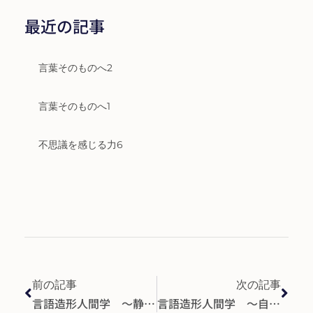
最近の記事
言葉そのものへ2
言葉そのものへ1
不思議を感じる力6
前の記事
次の記事
言語造形人間学 ～静けさに耐えられない子供たちとその理由～
言語造形人間学 ～自分の声が好き？！～