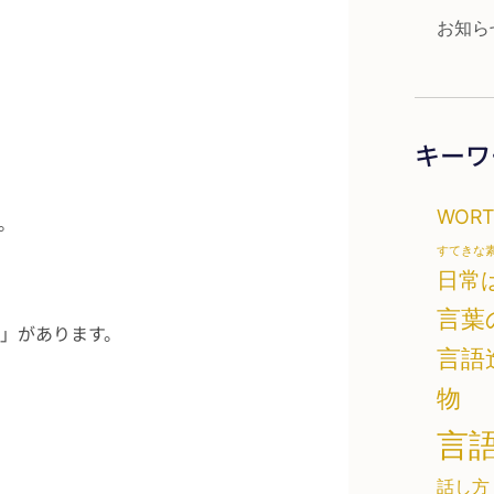
お知ら
キーワ
WOR
。
すてきな
日常
言葉
」があります。
言語
物
言
話し方