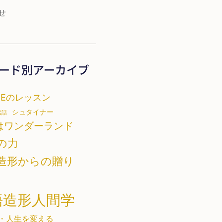
せ
ード別アーカイブ
TEのレッスン
シュタイナー
素話
はワンダーランド
の力
造形からの贈り
語造形人間学
・人生を変える