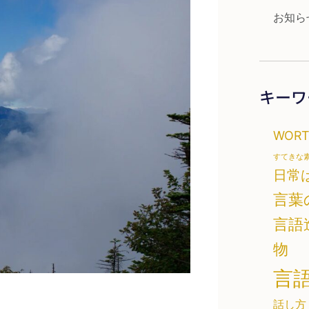
お知ら
キーワ
WOR
すてきな
日常
言葉
言語
物
言
話し方