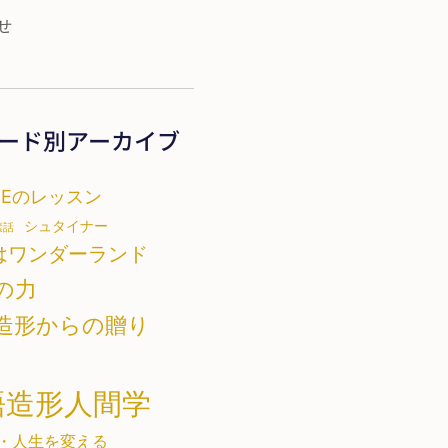
せ
ード別アーカイブ
TEのレッスン
シュタイナー
素話
はワンダーランド
の力
造形からの贈り
語造形人間学
・人生を変える