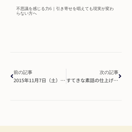
不思議を感じる力6｜引き寄せを唱えても現実が変わ
らない方へ
前の記事
次の記事
2015年11月7日（土）PIECES vol.4 「そして・・・」ご予約で満席御礼！
すてきな素話の仕上げ方 vol.1｜紙を見ずに自分の言葉で語るための最初のステップ